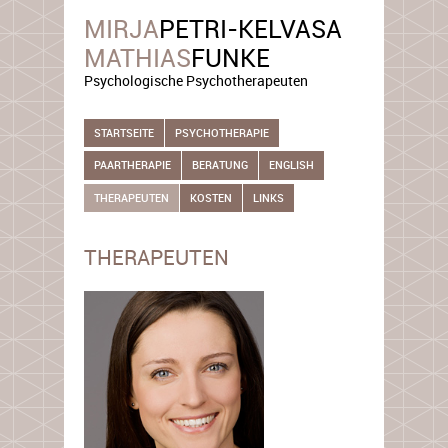
MIRJA
PETRI-KELVASA
MATHIAS
FUNKE
Psychologische Psychotherapeuten
STARTSEITE
PSYCHOTHERAPIE
PAARTHERAPIE
BERATUNG
ENGLISH
THERAPEUTEN
KOSTEN
LINKS
THERAPEUTEN