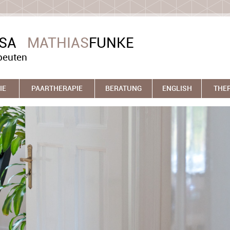
ASA
MATHIAS
FUNKE
peuten
IE
PAARTHERAPIE
BERATUNG
ENGLISH
THE